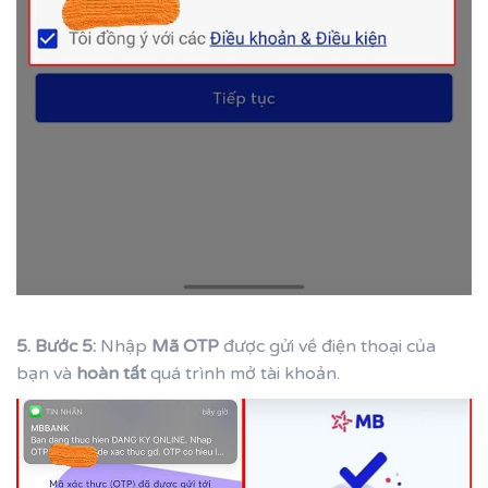
5. Bước 5:
Nhập
Mã OTP
được gửi về điện thoại của
bạn và
hoàn tất
quá trình mở tài khoản.