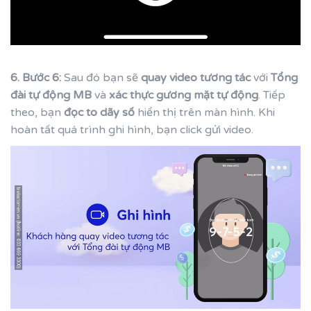
6. Bước 6:
Sau đó bạn sẽ
quay video tương tác
với
Tổng
đài tự động MB
và
xác thực gương mặt tự động
. Tiếp
theo, bạn
đọc to dãy số
hiển thị trên màn hình. Khi
hoàn tất quá trình ghi hình, bạn click gửi video.