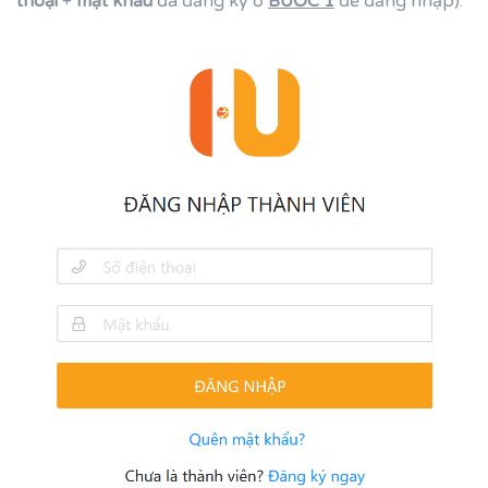
thoại
+
mật khẩu
đã đăng ký ở
BƯỚC 1
để đăng nhập).