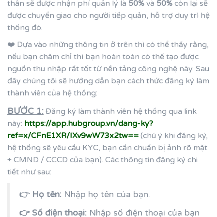
thân sẽ được nhận phí quản lý là
50%
và
50%
còn lại sẽ
được chuyển giao cho người tiếp quản, hỗ trợ duy trì hệ
thống đó.
❤️ Dựa vào những thông tin ở trên thì có thể thấy rằng,
nếu bạn chăm chỉ thì bạn hoàn toàn có thể tạo được
nguồn thu nhập rất tốt từ nền tảng công nghệ này. Sau
đây chúng tôi sẽ hướng dẫn bạn cách thức đăng ký làm
thành viên của hệ thống:
BƯỚC 1:
Đăng ký làm thành viên hệ thống qua link
này:
https://app.hubgroup.vn/dang-ky?
ref=x/CFnE1XR/IXv9wW73x2tw==
(chú ý khi đăng ký,
hệ thống sẽ yêu cầu KYC, bạn cần chuẩn bị ảnh rõ mặt
+ CMND / CCCD của bạn). Các thông tin đăng ký chi
tiết như sau:
👉 Họ tên:
Nhập họ tên của bạn.
👉 Số điện thoại:
Nhập số điện thoại của bạn